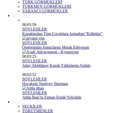
TÜRK GÖRMÜKLERİ
TÜRKMEN GÖRMÜKLERİ
YABANCI GÖRMÜKLER
SÖYLEŞİ
00:01:59
SÖYLEŞİLER
Kazaklardan Tüm Çocuklara Armağan:”Kültekin”
SÖYLEŞİLER
Öngörümün Sonuçlarını Merak Ediyorum
00:02:25
SÖYLEŞİLER
Aday Abeldinov Kazak Yıldızlarını Anlattı
00:02:52
SÖYLEŞİLER
Hocakulu Narlıyev Sineması
SÖYLEŞİLER
Attila İhan’la Zaman İçinde Yolculuk
DERGİ
SEÇKİLER
TÖRÜTMENLER