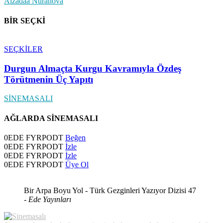
Aizadaa Nuranova
BİR SEÇKİ
SEÇKİLER
Durgun Almaçta Kurgu Kavramıyla Özdeş
Törütmenin Üç Yapıtı
SİNEMASALI
AĞLARDA SİNEMASALI
0
EDE FYRPODT
Beğen
0
EDE FYRPODT
İzle
0
EDE FYRPODT
İzle
0
EDE FYRPODT
Üye Ol
Bir Arpa Boyu Yol - Türk Gezginleri Yazıyor Dizisi 47
-
Ede Yayınları