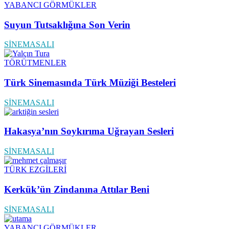
YABANCI GÖRMÜKLER
Suyun Tutsaklığına Son Verin
SİNEMASALI
TÖRÜTMENLER
Türk Sinemasında Türk Müziği Besteleri
SİNEMASALI
Hakasya’nın Soykırıma Uğrayan Sesleri
SİNEMASALI
TÜRK EZGİLERİ
Kerkük’ün Zindanına Attılar Beni
SİNEMASALI
YABANCI GÖRMÜKLER