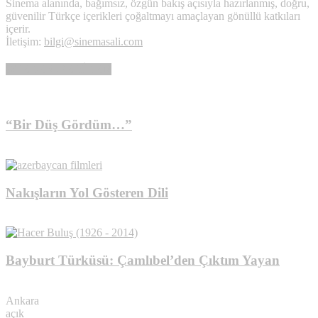
Sinema alanında, bağımsız, özgün bakış açısıyla hazırlanmış, doğru,
güvenilir Türkçe içerikleri çoğaltmayı amaçlayan gönüllü katkıları
içerir.
İletişim:
bilgi@sinemasali.com
ÖTEDEN-BERİDEN
“Bir Düş Gördüm…”
YABANCI GÖRMÜKLER
Nakışların Yol Gösteren Dili
YABANCI GÖRMÜKLER
Bayburt Türküsü: Çamlıbel’den Çıktım Yayan
TÜRK EZGİLERİ
Ankara
açık