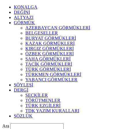
KONALGA
DEĞİNİ
ALTYAZI
GÖRMÜK
AZERBAYCAN GÖRMÜKLERİ
BELGESELLER
BURYAT GÖRMÜKLERİ
KAZAK GÖRMÜKLERİ
KIRGIZ GÖRMÜKLERİ
ÖZBEK GÖRMÜKLERİ
SAHA GÖRMÜKLERİ
TACİK GÖRMÜKLERİ
TÜRK GÖRMÜKLERİ
TÜRKMEN GÖRMÜKLERİ
YABANCI GÖRMÜKLER
SÖYLEŞİ
DERGİ
SEÇKİLER
TÖRÜTMENLER
TÜRK EZGİLERİ
TDK YAZIM KURALLARI
SÖZLÜK
Ara