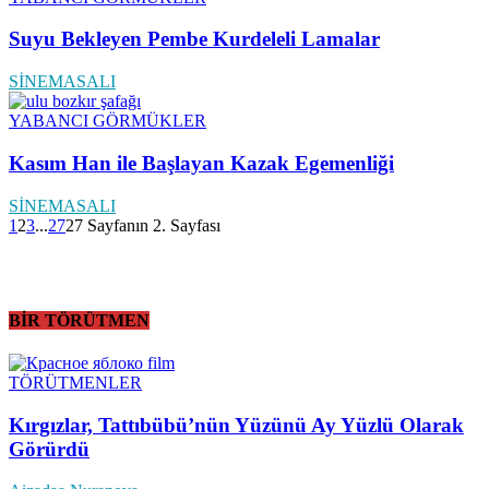
Suyu Bekleyen Pembe Kurdeleli Lamalar
SİNEMASALI
YABANCI GÖRMÜKLER
Kasım Han ile Başlayan Kazak Egemenliği
SİNEMASALI
1
2
3
...
27
27 Sayfanın 2. Sayfası
BİR TÖRÜTMEN
TÖRÜTMENLER
Kırgızlar, Tattıbübü’nün Yüzünü Ay Yüzlü Olarak
Görürdü