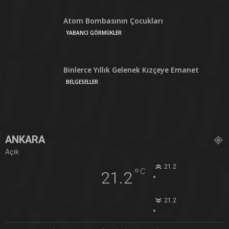
Atom Bombasının Çocukları
YABANCI GÖRMÜKLER
Binlerce Yıllık Gelenek Kızçeye Emanet
BELGESELLER
ANKARA
Açık
21.2
°
C
21.2
°
21.2
°