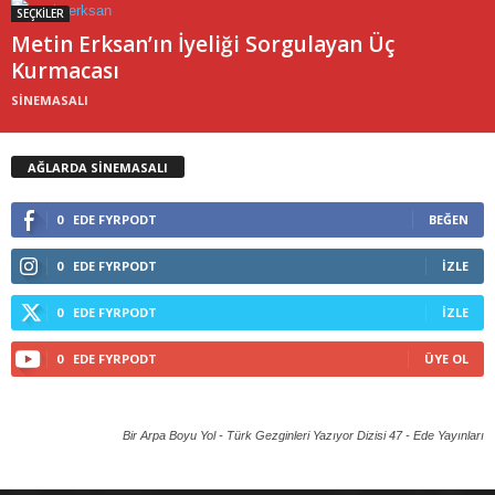
SEÇKİLER
Metin Erksan’ın İyeliği Sorgulayan Üç
Kurmacası
SİNEMASALI
AĞLARDA SİNEMASALI
0
EDE FYRPODT
BEĞEN
0
EDE FYRPODT
İZLE
0
EDE FYRPODT
İZLE
0
EDE FYRPODT
ÜYE OL
Bir Arpa Boyu Yol - Türk Gezginleri Yazıyor Dizisi 47 -
Ede Yayınları