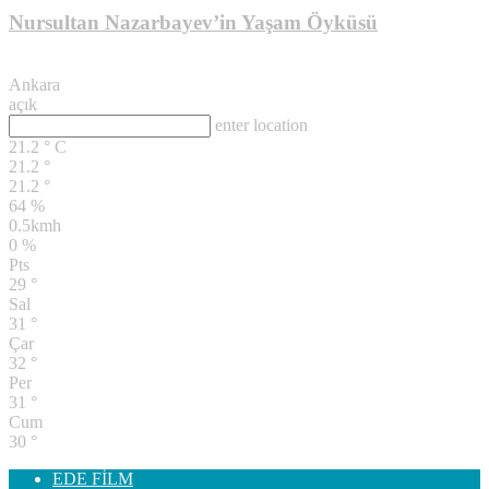
Nursultan Nazarbayev’in Yaşam Öyküsü
YABANCI GÖRMÜKLER
Ankara
açık
enter location
21.2
°
C
21.2
°
21.2
°
64 %
0.5kmh
0 %
Pts
29
°
Sal
31
°
Çar
32
°
Per
31
°
Cum
30
°
EDE FİLM