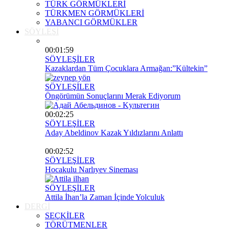
TÜRK GÖRMÜKLERİ
TÜRKMEN GÖRMÜKLERİ
YABANCI GÖRMÜKLER
SÖYLEŞİ
00:01:59
SÖYLEŞİLER
Kazaklardan Tüm Çocuklara Armağan:”Kültekin”
SÖYLEŞİLER
Öngörümün Sonuçlarını Merak Ediyorum
00:02:25
SÖYLEŞİLER
Aday Abeldinov Kazak Yıldızlarını Anlattı
00:02:52
SÖYLEŞİLER
Hocakulu Narlıyev Sineması
SÖYLEŞİLER
Attila İhan’la Zaman İçinde Yolculuk
DERGİ
SEÇKİLER
TÖRÜTMENLER