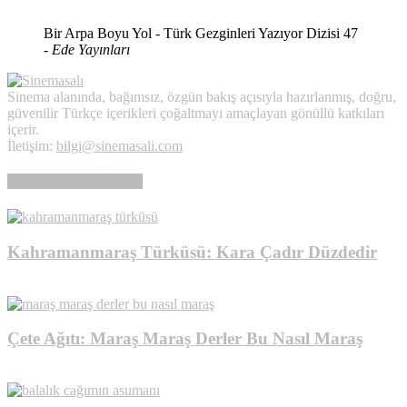
Bir Arpa Boyu Yol - Türk Gezginleri Yazıyor Dizisi 47
-
Ede Yayınları
Sinema alanında, bağımsız, özgün bakış açısıyla hazırlanmış, doğru,
güvenilir Türkçe içerikleri çoğaltmayı amaçlayan gönüllü katkıları
içerir.
İletişim:
bilgi@sinemasali.com
ÖTEDEN-BERİDEN
Kahramanmaraş Türküsü: Kara Çadır Düzdedir
TÜRK EZGİLERİ
Çete Ağıtı: Maraş Maraş Derler Bu Nasıl Maraş
TÜRK EZGİLERİ