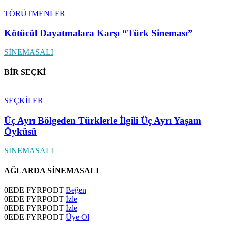
TÖRÜTMENLER
Kötücül Dayatmalara Karşı “Türk Sineması”
SİNEMASALI
BİR SEÇKİ
SEÇKİLER
Üç Ayrı Bölgeden Türklerle İlgili Üç Ayrı Yaşam
Öyküsü
SİNEMASALI
AĞLARDA SİNEMASALI
0
EDE FYRPODT
Beğen
0
EDE FYRPODT
İzle
0
EDE FYRPODT
İzle
0
EDE FYRPODT
Üye Ol