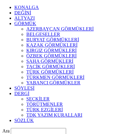
KONALGA
DEĞİNİ
ALTYAZI
GÖRMÜK
AZERBAYCAN GÖRMÜKLERİ
BELGESELLER
BURYAT GÖRMÜKLERİ
KAZAK GÖRMÜKLERİ
KIRGIZ GÖRMÜKLERİ
ÖZBEK GÖRMÜKLERİ
SAHA GÖRMÜKLERİ
TACİK GÖRMÜKLERİ
TÜRK GÖRMÜKLERİ
TÜRKMEN GÖRMÜKLERİ
YABANCI GÖRMÜKLER
SÖYLEŞİ
DERGİ
SEÇKİLER
TÖRÜTMENLER
TÜRK EZGİLERİ
TDK YAZIM KURALLARI
SÖZLÜK
Ara