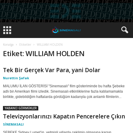
Konalga
Etiketler
WILLIAM HOLDEN
Etiket: WILLIAM HOLDEN
Tek Bir Gerçek Var Para, yani Dolar
Nurettin Şafak
MALUMU İLAN GÖSTERİSİ "Sinemasalı" film gösteriminde bu hafta Şebeke
adlı bir Amerikan filmi izledik. Sinemasalı etkinliklerine fazla katılamamakla
birlikte, gidebildiğim haftalarda gördüğüm kadarıyla çok anlamlı filmlerin...
YABANCI GÖRMÜKLER
Televizyonlarınızı Kapatın Pencerelere Çıkın
SİNEMASALI
ŞEBEKE Sidney Lumet’in, yetmişli yıllarda çekilmiş olmasına karşın