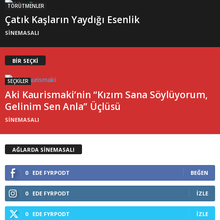
TÖRÜTMENLER
Çatık Kaşların Yaydığı Esenlik
SİNEMASALI
BİR SEÇKİ
SEÇKİLER
Aki Kaurismaki’nin “Kızım Sana Söylüyorum,
Gelinim Sen Anla” Üçlüsü
SİNEMASALI
AĞLARDA SİNEMASALI
0
EDE FYRPODT
BEĞEN
0
EDE FYRPODT
İZLE
0
EDE FYRPODT
İZLE