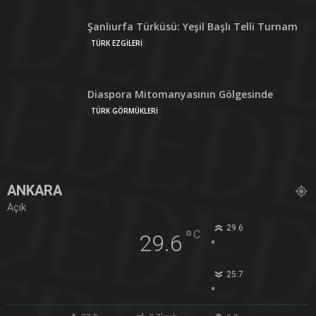
Şanlıurfa Türküsü: Yeşil Başlı Telli Turnam
TÜRK EZGİLERİ
Diaspora Mitomanyasının Gölgesinde
TÜRK GÖRMÜKLERİ
ANKARA
Açık
29.6
°
C
29.6
°
25.7
°