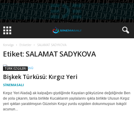
Konalga
Etiketler
SALAMAT SADYKOVA
Etiket: SALAMAT SADYKOVA
TÜRK EZGİLERİ
Bişkek Türküsü: Kırgız Yeri
SİNEMASALI
Kırgız Yeri Aladağ ak kalpağını giydiğinde Kayaları gökyüzüne değdiğinde Ben
de yola çıkarım, tanla birlikte Kucaklarım yaylalarını ışıkla birlikte Ulusun Kırgız
yeri ışıktan yaratılmışsın Güzelsin Kırgız yurdu ezgiden dokunmuşsun Isıkgöl
acunun...