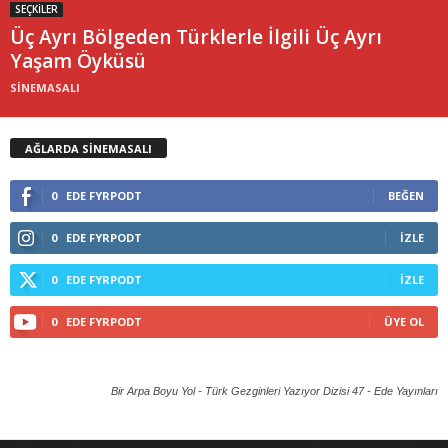
SEÇKİLER
Üç Ayrı Bölgeden Türklerle İlgili Üç Ayrı
Yaşam Öyküsü
SİNEMASALI
AĞLARDA SİNEMASALI
0
EDE FYRPODT
BEĞEN
0
EDE FYRPODT
İZLE
0
EDE FYRPODT
İZLE
0
EDE FYRPODT
ÜYE OL
Bir Arpa Boyu Yol - Türk Gezginleri Yazıyor Dizisi 47 -
Ede Yayınları