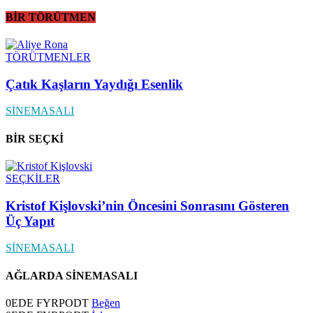
BİR TÖRÜTMEN
TÖRÜTMENLER
Çatık Kaşların Yaydığı Esenlik
SİNEMASALI
BİR SEÇKİ
SEÇKİLER
Kristof Kişlovski’nin Öncesini Sonrasını Gösteren
Üç Yapıt
SİNEMASALI
AĞLARDA SİNEMASALI
0
EDE FYRPODT
Beğen