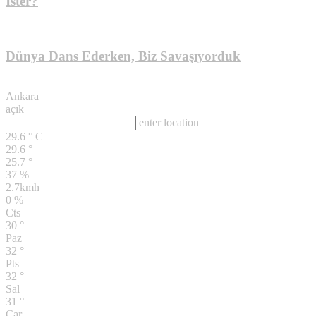
İster?
Dünya Dans Ederken, Biz Savaşıyorduk
TÜRK GÖRMÜKLERİ
Ankara
açık
enter location
29.6
°
C
29.6
°
25.7
°
37 %
2.7kmh
0 %
Cts
30
°
Paz
32
°
Pts
32
°
Sal
31
°
Çar