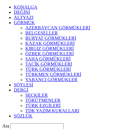
KONALGA
DEĞİNİ
ALTYAZI
GÖRMÜK
AZERBAYCAN GÖRMÜKLERİ
BELGESELLER
BURYAT GÖRMÜKLERİ
KAZAK GÖRMÜKLERİ
KIRGIZ GÖRMÜKLERİ
ÖZBEK GÖRMÜKLERİ
SAHA GÖRMÜKLERİ
TACİK GÖRMÜKLERİ
TÜRK GÖRMÜKLERİ
TÜRKMEN GÖRMÜKLERİ
YABANCI GÖRMÜKLER
SÖYLEŞİ
DERGİ
SEÇKİLER
TÖRÜTMENLER
TÜRK EZGİLERİ
TDK YAZIM KURALLARI
SÖZLÜK
Ara