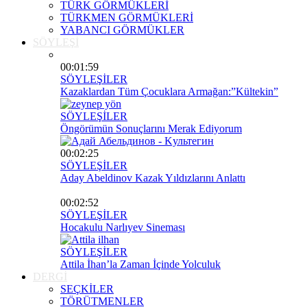
TÜRK GÖRMÜKLERİ
TÜRKMEN GÖRMÜKLERİ
YABANCI GÖRMÜKLER
SÖYLEŞİ
00:01:59
SÖYLEŞİLER
Kazaklardan Tüm Çocuklara Armağan:”Kültekin”
SÖYLEŞİLER
Öngörümün Sonuçlarını Merak Ediyorum
00:02:25
SÖYLEŞİLER
Aday Abeldinov Kazak Yıldızlarını Anlattı
00:02:52
SÖYLEŞİLER
Hocakulu Narlıyev Sineması
SÖYLEŞİLER
Attila İhan’la Zaman İçinde Yolculuk
DERGİ
SEÇKİLER
TÖRÜTMENLER