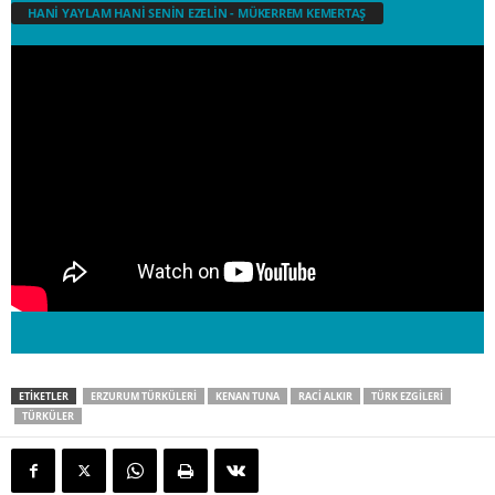
HANİ YAYLAM HANİ SENİN EZELİN - MÜKERREM KEMERTAŞ
ETIKETLER
ERZURUM TÜRKÜLERİ
KENAN TUNA
RACİ ALKIR
TÜRK EZGİLERİ
TÜRKÜLER