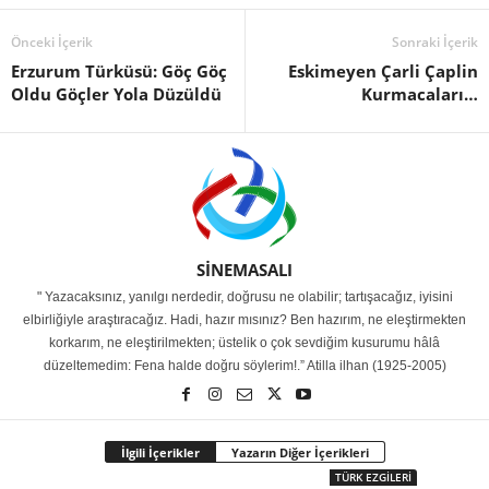
Önceki İçerik
Sonraki İçerik
Erzurum Türküsü: Göç Göç
Eskimeyen Çarli Çaplin
Oldu Göçler Yola Düzüldü
Kurmacaları…
SİNEMASALI
" Yazacaksınız, yanılgı nerdedir, doğrusu ne olabilir; tartışacağız, iyisini
elbirliğiyle araştıracağız. Hadi, hazır mısınız? Ben hazırım, ne eleştirmekten
korkarım, ne eleştirilmekten; üstelik o çok sevdiğim kusurumu hâlâ
düzeltemedim: Fena halde doğru söylerim!.” Atilla ilhan (1925-2005)
İlgili İçerikler
Yazarın Diğer İçerikleri
TÜRK EZGİLERİ