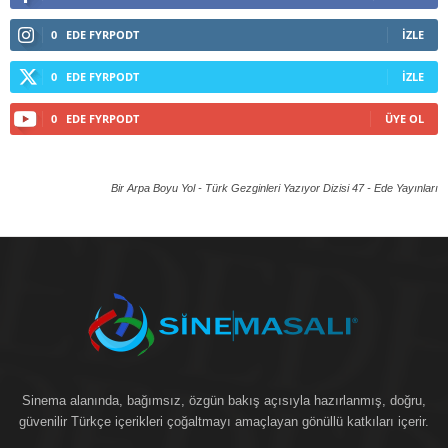
0
EDE FYRPODT
İZLE
0
EDE FYRPODT
İZLE
0
EDE FYRPODT
ÜYE OL
Bir Arpa Boyu Yol - Türk Gezginleri Yazıyor Dizisi 47 -
Ede Yayınları
Sinema alanında, bağımsız, özgün bakış açısıyla hazırlanmış, doğru,
güvenilir Türkçe içerikleri çoğaltmayı amaçlayan gönüllü katkıları içerir.