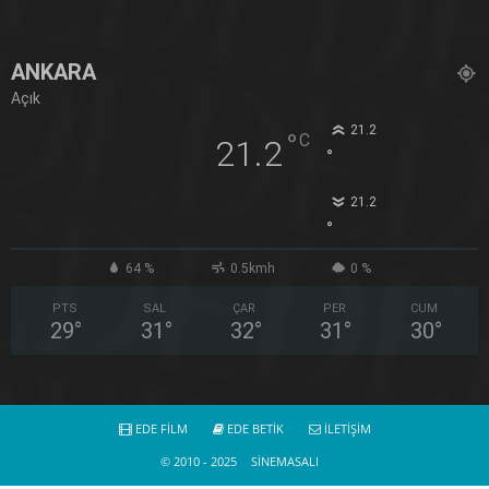
ANKARA
Açık
21.2
°
C
21.2
°
21.2
°
64 %
0.5kmh
0 %
PTS
SAL
ÇAR
PER
CUM
29
°
31
°
32
°
31
°
30
°
EDE FİLM
EDE BETİK
İLETİŞİM
© 2010 - 2025
SİNEMASALI